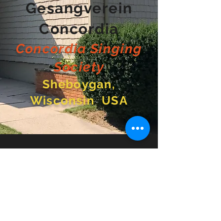
Gesangverein
Concordia
Concordia Singing
Society
Sheboygan,
Wisconsin USA
Last Updated August 6, 2026